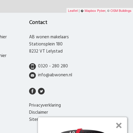
Leaflet
| �
Mapbox
Pyber
, ©
OSM Buildings
Contact
hier
AB wonen makelaars
Stationsplein 180
8232 VT Lelystad
hier
0320 - 280 280
info@abwonen.nl
Privacyverklaring
Disclaimer
Sitemap