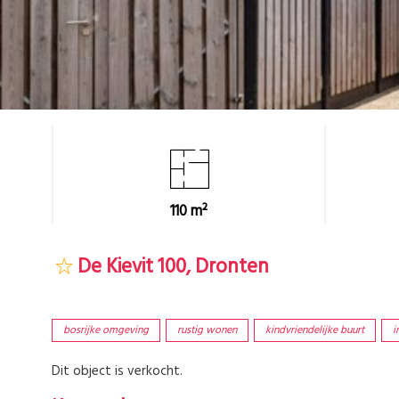
110 m²
De Kievit 100, Dronten
bosrijke omgeving
rustig wonen
kindvriendelijke buurt
i
Dit object is verkocht.