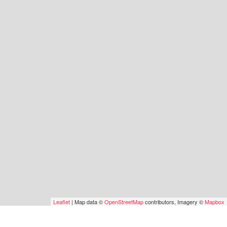
Leaflet
| Map data ©
OpenStreetMap
contributors, Imagery ©
Mapbox