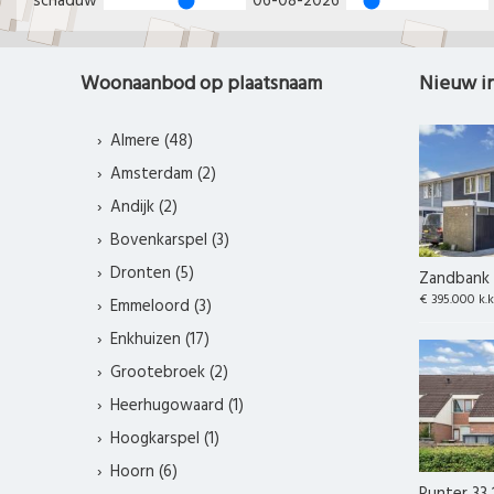
schaduw
06-08-2026
Woonaanbod op plaatsnaam
Nieuw i
Almere (48)
Amsterdam (2)
Andijk (2)
Bovenkarspel (3)
Dronten (5)
Zandbank 
€ 395.000 k.k
Emmeloord (3)
Enkhuizen (17)
Grootebroek (2)
Heerhugowaard (1)
Hoogkarspel (1)
Hoorn (6)
Punter 33 