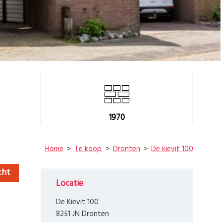
1970
Home
Te koop
Dronten
De kievit 100
cht
Locatie
De Kievit 100
8251 JN Dronten