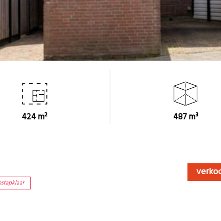
424 m²
487 m³
verko
nstapklaar