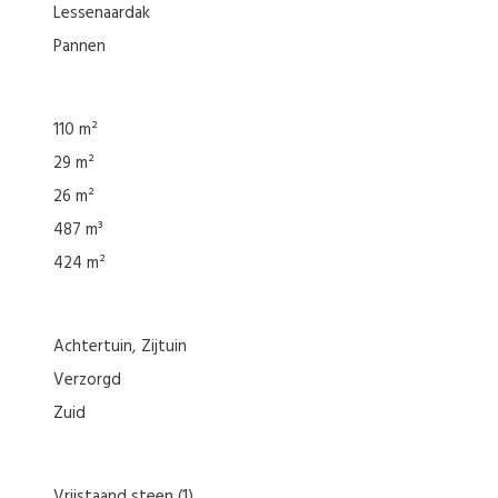
Lessenaardak
Pannen
110 m²
29 m²
26 m²
487 m³
424 m²
Achtertuin
Zijtuin
Verzorgd
Zuid
Vrijstaand steen
(1)