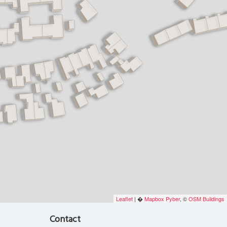
Leaflet
| �
Mapbox
Pyber
, ©
OSM Buildings
Contact