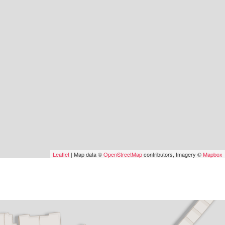
Leaflet
| Map data ©
OpenStreetMap
contributors, Imagery ©
Mapbox