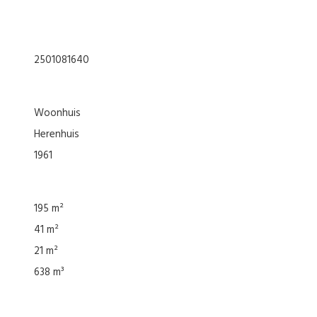
2501081640
woonhuis
herenhuis
1961
195 m²
41 m²
21 m²
638 m³