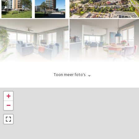
Toon meer foto's
+
−