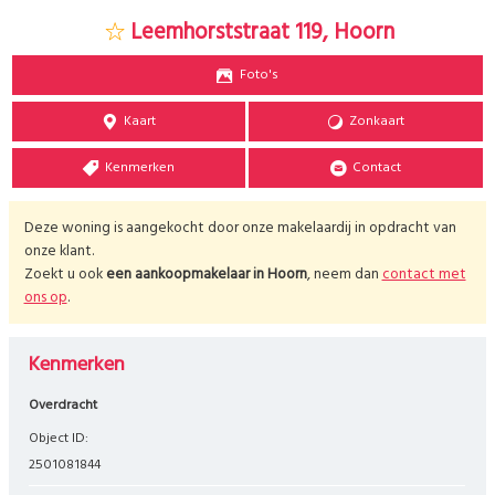
Leemhorststraat 119, Hoorn
Foto's
Kaart
Zonkaart
Kenmerken
Contact
Deze woning is aangekocht door onze makelaardij in opdracht van
onze klant.
Zoekt u ook
een aankoopmakelaar in
Hoorn
, neem dan
contact met
ons op
.
Kenmerken
Overdracht
Object ID:
2501081844