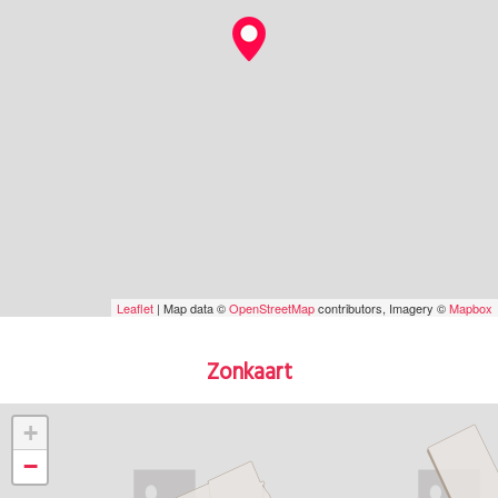
Leaflet
| Map data ©
OpenStreetMap
contributors, Imagery ©
Mapbox
Zonkaart
+
−