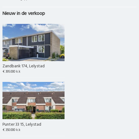
Nieuw in de verkoop
Zandbank 174, Lelystad
€ 395.000 k.k
Punter 33 15, Lelystad
€ 350.000 k.k