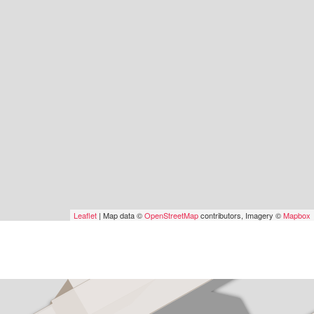
Leaflet
| Map data ©
OpenStreetMap
contributors, Imagery ©
Mapbox