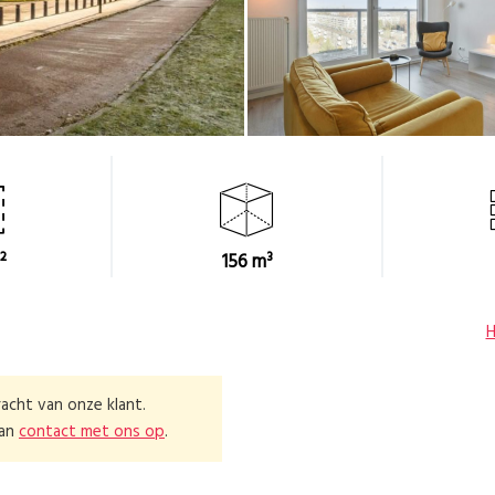
²
156 m³
acht van onze klant.
dan
contact met ons op
.