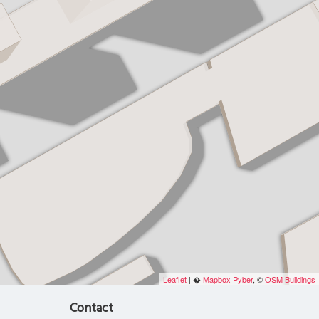
Leaflet
| �
Mapbox
Pyber
, ©
OSM Buildings
Contact