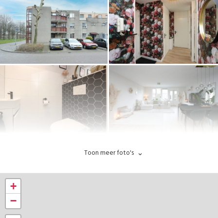
Toon meer foto's
+
−