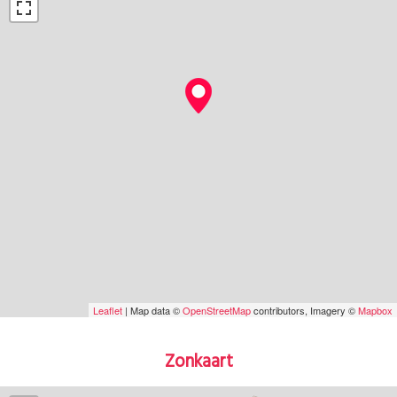
Leaflet
| Map data ©
OpenStreetMap
contributors, Imagery ©
Mapbox
Zonkaart