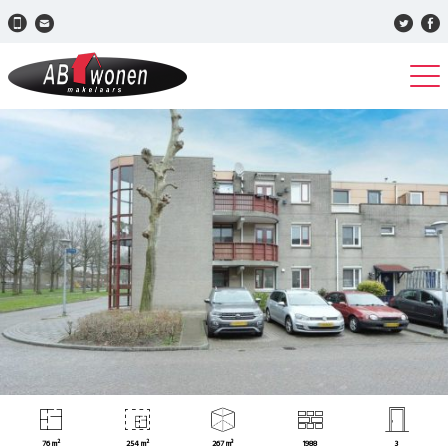
76 m²
254 m²
267 m³
1988
3