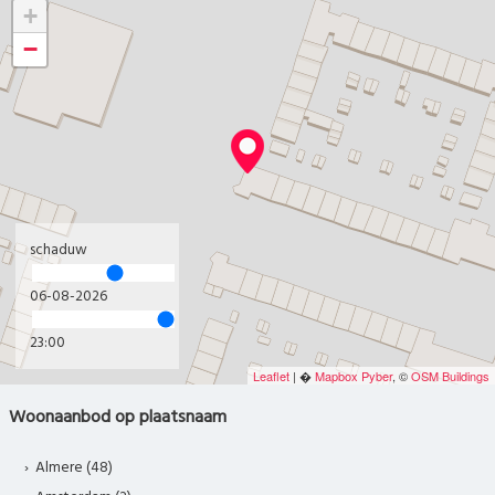
+
−
schaduw
06-08-2026
23:00
Leaflet
| �
Mapbox
Pyber
, ©
OSM Buildings
Woonaanbod op plaatsnaam
Almere (48)