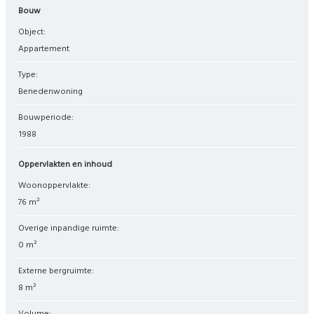
Bouw
Object:
appartement
Type:
benedenwoning
Bouwperiode:
1988
Oppervlakten en inhoud
Woonoppervlakte:
76 m²
Overige inpandige ruimte:
0 m²
Externe bergruimte:
8 m²