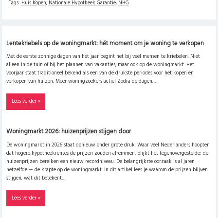
Tags:
Huis Kopen
,
Nationale Hypotheek Garantie
,
NHG
Lentekriebels op de woningmarkt: hét moment om je woning te verkopen
Met de eerste zonnige dagen van het jaar begint het bij veel mensen te kriebelen. Niet
alleen in de tuin of bij het plannen van vakanties, maar ook op de woningmarkt. Het
voorjaar staat traditioneel bekend als een van de drukste periodes voor het kopen en
verkopen van huizen. Meer woningzoekers actief Zodra de dagen…
Lees verder »
Woningmarkt 2026: huizenprijzen stijgen door
De woningmarkt in 2026 staat opnieuw onder grote druk. Waar veel Nederlanders hoopten
dat hogere hypotheekrentes de prijzen zouden afremmen, blijkt het tegenovergestelde: de
huizenprijzen bereiken een nieuw recordniveau. De belangrijkste oorzaak is al jaren
hetzelfde — de krapte op de woningmarkt. In dit artikel lees je waarom de prijzen blijven
stijgen, wat dit betekent…
Lees verder »