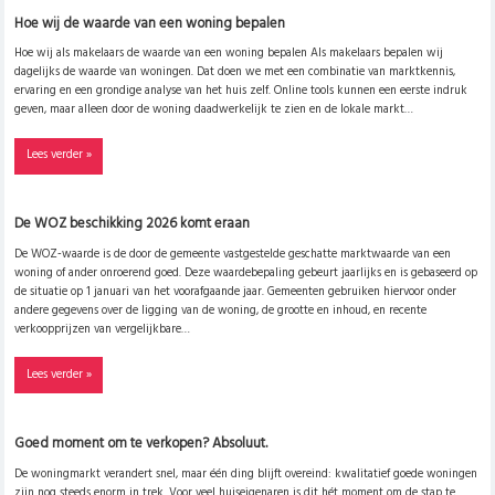
Hoe wij de waarde van een woning bepalen
Hoe wij als makelaars de waarde van een woning bepalen Als makelaars bepalen wij
dagelijks de waarde van woningen. Dat doen we met een combinatie van marktkennis,
ervaring en een grondige analyse van het huis zelf. Online tools kunnen een eerste indruk
geven, maar alleen door de woning daadwerkelijk te zien en de lokale markt…
Lees verder »
De WOZ beschikking 2026 komt eraan
De WOZ‑waarde is de door de gemeente vastgestelde geschatte marktwaarde van een
woning of ander onroerend goed. Deze waardebepaling gebeurt jaarlijks en is gebaseerd op
de situatie op 1 januari van het voorafgaande jaar. Gemeenten gebruiken hiervoor onder
andere gegevens over de ligging van de woning, de grootte en inhoud, en recente
verkoopprijzen van vergelijkbare…
Lees verder »
Goed moment om te verkopen? Absoluut.
De woningmarkt verandert snel, maar één ding blijft overeind: kwalitatief goede woningen
zijn nog steeds enorm in trek. Voor veel huiseigenaren is dit hét moment om de stap te