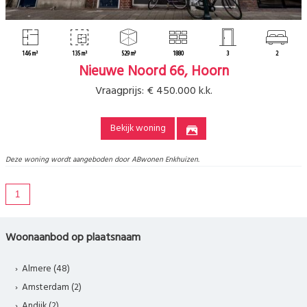
146 m²
135 m²
529 m³
1880
3
2
Nieuwe Noord 66, Hoorn
Vraagprijs:
€ 450.000 k.k.
Bekijk woning
Deze woning wordt aangeboden door ABwonen Enkhuizen.
1
Woonaanbod op plaatsnaam
Almere (48)
Amsterdam (2)
Andijk (2)