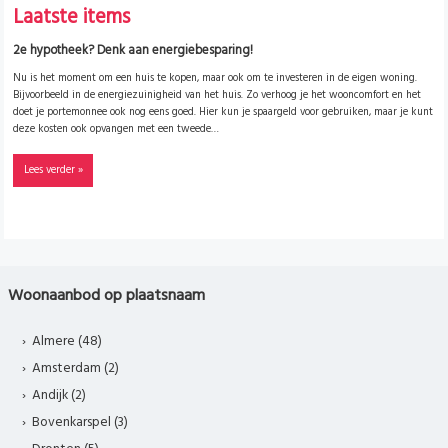
Laatste items
2e hypotheek? Denk aan energiebesparing!
Nu is het moment om een huis te kopen, maar ook om te investeren in de eigen woning.
Bijvoorbeeld in de energiezuinigheid van het huis. Zo verhoog je het wooncomfort en het
doet je portemonnee ook nog eens goed. Hier kun je spaargeld voor gebruiken, maar je kunt
deze kosten ook opvangen met een tweede…
Lees verder »
Woonaanbod op plaatsnaam
Almere (48)
Amsterdam (2)
Andijk (2)
Bovenkarspel (3)