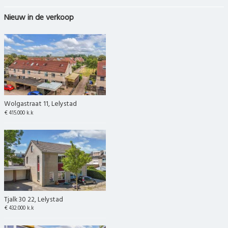
Nieuw in de verkoop
Wolgastraat 11, Lelystad
€ 415.000 k.k
Tjalk 30 22, Lelystad
€ 432.000 k.k