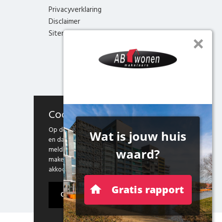
Privacyverklaring
Disclaimer
Sitemap
Cookies
Op deze website maken we gebruik van cookies
en daarmee vergelijkbare technieken. Door deze
melding te sluiten, of door gebruik te blijven
maken van onze website weten we dat je hiermee
akkoord gaat.
Ok