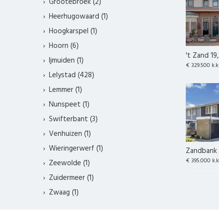
Grootebroek (2)
Heerhugowaard (1)
Hoogkarspel (1)
Hoorn (6)
't Zand 19
Ijmuiden (1)
€ 329.500 k.k
Lelystad (428)
Lemmer (1)
Nunspeet (1)
Swifterbant (3)
Venhuizen (1)
Wieringerwerf (1)
Zandbank 
€ 395.000 k.k
Zeewolde (1)
Zuidermeer (1)
Zwaag (1)