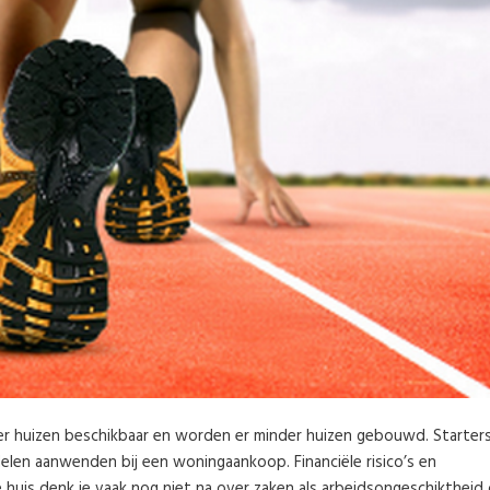
der huizen beschikbaar en worden er minder huizen gebouwd. Starter
en aanwenden bij een woningaankoop. Financiële risico’s en
e huis denk je vaak nog niet na over zaken als arbeidsongeschiktheid 