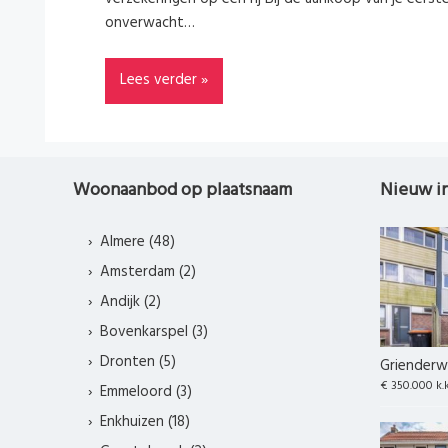
onverwacht…
Lees verder »
Woonaanbod op plaatsnaam
Nieuw i
Almere (48)
Amsterdam (2)
Andijk (2)
Bovenkarspel (3)
Dronten (5)
Grienderwa
€ 350.000 k.
Emmeloord (3)
Enkhuizen (18)