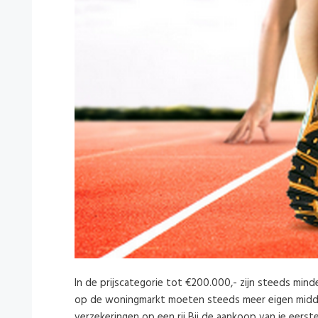
In de prijscategorie tot €200.000,- zijn steeds min
op de woningmarkt moeten steeds meer eigen middel
verzekeringen op een rij Bij de aankoop van je eerst