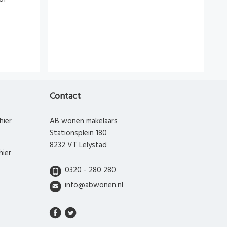
Contact
hier
AB wonen makelaars
Stationsplein 180
8232 VT Lelystad
hier
0320 - 280 280
info@abwonen.nl