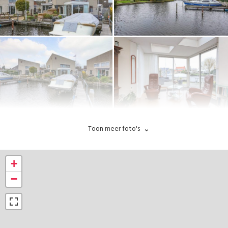
Toon meer foto's
+
−