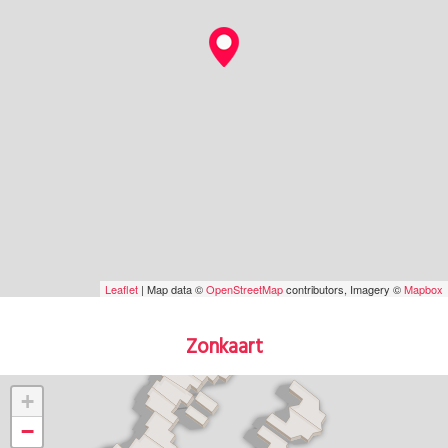
Leaflet
| Map data ©
OpenStreetMap
contributors, Imagery ©
Mapbox
Zonkaart
+
−