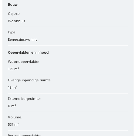
Bouw
Object:
woonhuis
Type:
eengezinswoning
Oppervlakten en inhoud
Woonoppervlakte:
125 m²
Overige inpandige ruimte:
19 m²
Externe bergruimte:
0 m²
Volume:
537 m³