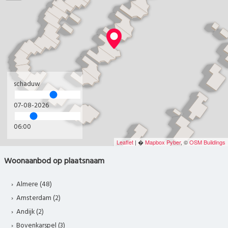
schaduw
07-08-2026
06:00
Leaflet
| �
Mapbox
Pyber
, ©
OSM Buildings
Woonaanbod op plaatsnaam
Almere (48)
Amsterdam (2)
Andijk (2)
Bovenkarspel (3)