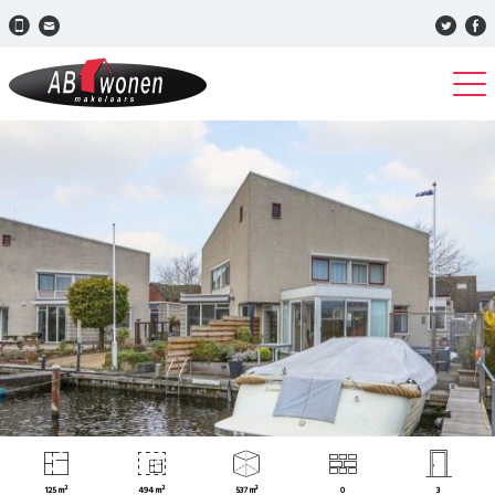
125 m²
494 m²
537 m³
0
3