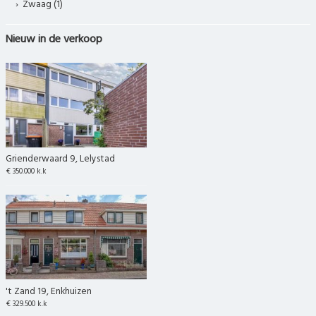
Zwaag (1)
Nieuw in de verkoop
Grienderwaard 9, Lelystad
€ 350.000 k.k
't Zand 19, Enkhuizen
€ 329.500 k.k