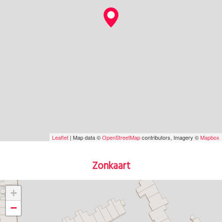
Leaflet
| Map data ©
OpenStreetMap
contributors, Imagery ©
Mapbox
Zonkaart
+
−