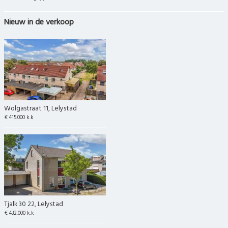
Nieuw in de verkoop
Wolgastraat 11, Lelystad
€ 415.000 k.k
Tjalk 30 22, Lelystad
€ 432.000 k.k