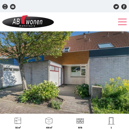
135 m²
490 m³
1978
5