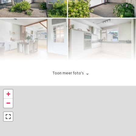
Toon meer foto's
+
−