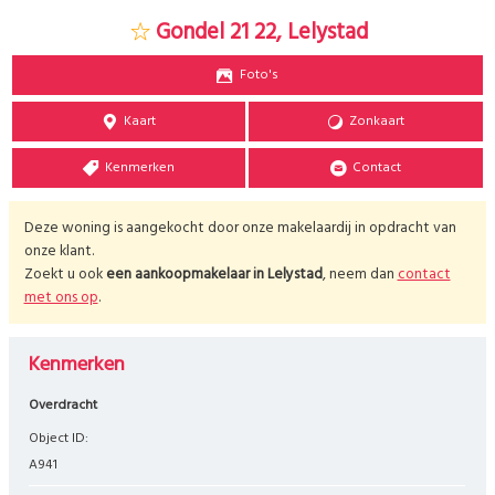
Gondel 21 22, Lelystad
Foto's
Kaart
Zonkaart
Kenmerken
Contact
Deze woning is aangekocht door onze makelaardij in opdracht van
onze klant.
Zoekt u ook
een aankoopmakelaar in
Lelystad
, neem dan
contact
met ons op
.
Kenmerken
Overdracht
Object ID:
A941