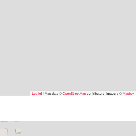
Leaflet
| Map data ©
OpenStreetMap
contributors, Imagery ©
Mapbox