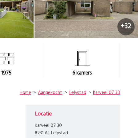
+32
1975
6
kamers
Home
Aangekocht
Lelystad
Karveel 07 30
Locatie
Karveel 07 30
8231 AL Lelystad