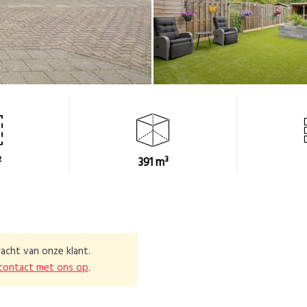
²
391 m³
acht van onze klant.
contact met ons op
.