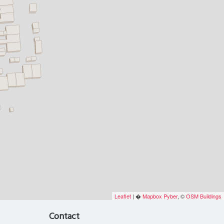
Leaflet
| �
Mapbox
Pyber
, ©
OSM Buildings
Contact