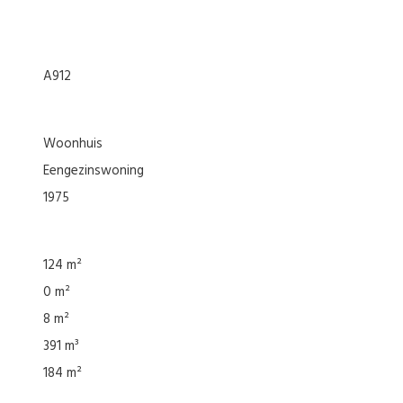
A912
woonhuis
eengezinswoning
1975
124 m²
0 m²
8 m²
391 m³
184 m²