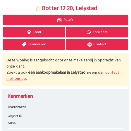
Botter 12 20, Lelystad
Foto's
Kaart
Zonkaart
Kenmerken
Contact
Deze woning is aangekocht door onze makelaardij in opdracht van
onze klant.
Zoekt u ook
een aankoopmakelaar in
Lelystad
, neem dan
contact
met ons op
.
Kenmerken
Overdracht
Object ID:
A846