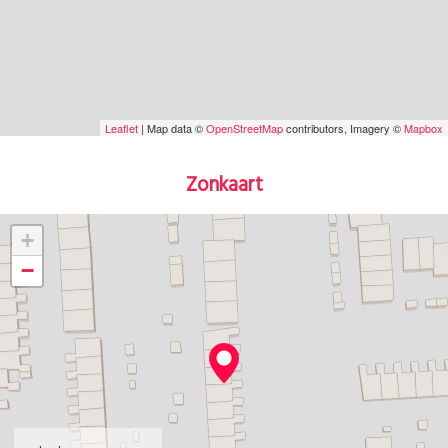
Leaflet
| Map data ©
OpenStreetMap
contributors, Imagery ©
Mapbox
Zonkaart
+
−