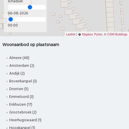
schaduw
06-08-2026
00:00
Leaflet
| �
Mapbox
Pyber
, ©
OSM Buildings
Woonaanbod op plaatsnaam
Almere (48)
Amsterdam (2)
Andijk (2)
Bovenkarspel (3)
Dronten (5)
Emmeloord (3)
Enkhuizen (17)
Grootebroek (2)
Heerhugowaard (1)
Hoogkarspel (1)