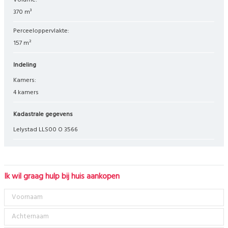
Volume:
370 m³
Perceeloppervlakte:
157 m²
Indeling
Kamers:
4 kamers
Kadastrale gegevens
Lelystad LLS00 O 3566
Ik wil graag hulp bij huis aankopen