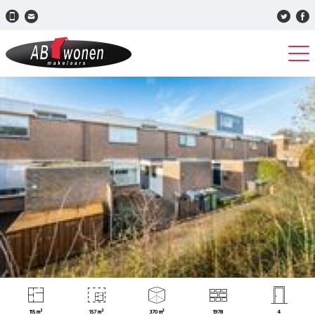
115 m²
157 m²
370 m³
1978
4