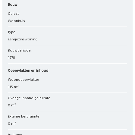
Bouw
Object:
woonhuis
Type:
eengezinswoning
Bouwperiode:
1978
Oppervlakten en inhoud
Woonoppervlakte:
115 m²
Overige inpandige ruimte:
0 m²
Externe bergruimte:
0 m²