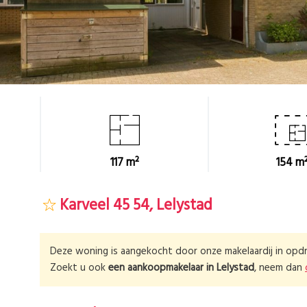
117 m²
154 m
Karveel 45 54, Lelystad
Deze woning is aangekocht door onze makelaardij in opdr
Zoekt u ook
een aankoopmakelaar in
Lelystad
, neem dan