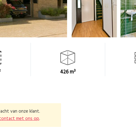
²
426 m³
acht van onze klant.
contact met ons op
.