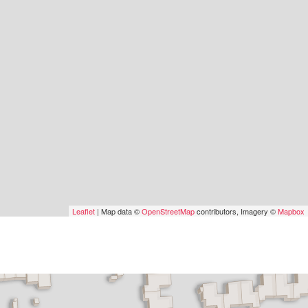
Leaflet
| Map data ©
OpenStreetMap
contributors, Imagery ©
Mapbox