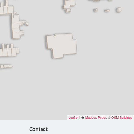
Leaflet
| �
Mapbox
Pyber
, ©
OSM Buildings
Contact