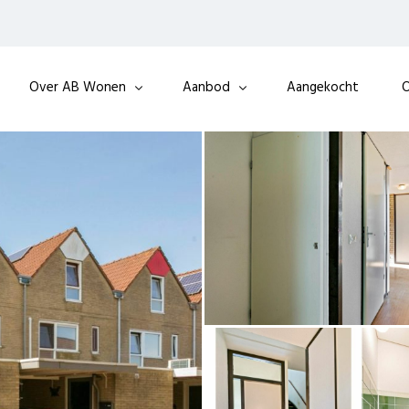
Over AB Wonen
Aanbod
Aangekocht
O