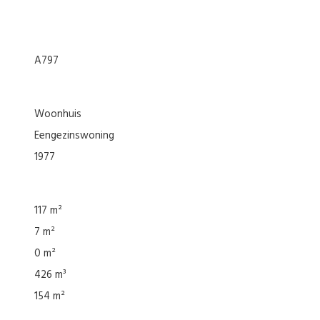
A797
woonhuis
eengezinswoning
1977
117 m²
7 m²
0 m²
426 m³
154 m²