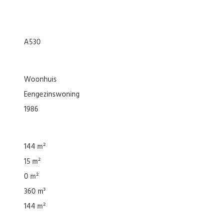
A530
woonhuis
eengezinswoning
1986
144 m²
15 m²
0 m²
360 m³
144 m²