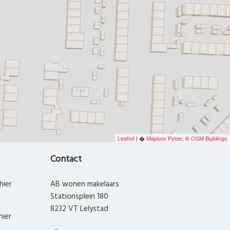
Leaflet
| �
Mapbox
Pyber
, ©
OSM Buildings
Contact
hier
AB wonen makelaars
Stationsplein 180
8232 VT Lelystad
hier