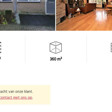
²
360 m³
acht van onze klant.
contact met ons op
.