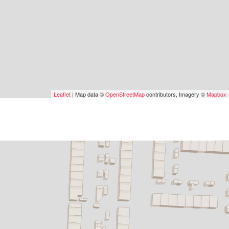
Leaflet
| Map data ©
OpenStreetMap
contributors, Imagery ©
Mapbox