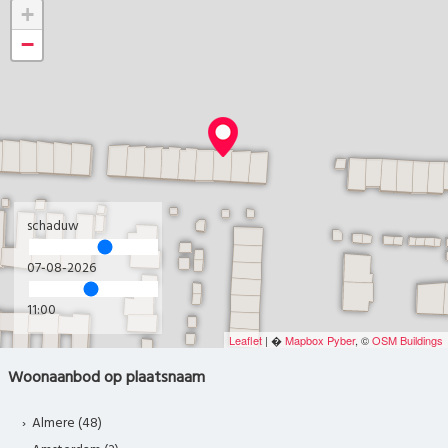
+
−
schaduw
07-08-2026
11:00
Leaflet
| �
Mapbox
Pyber
, ©
OSM Buildings
Woonaanbod op plaatsnaam
Almere (48)