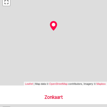
Leaflet
| Map data ©
OpenStreetMap
contributors, Imagery ©
Mapbox
Zonkaart