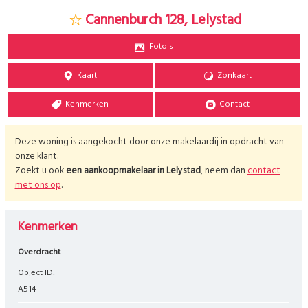
Cannenburch 128, Lelystad
Foto's
Kaart
Zonkaart
Kenmerken
Contact
Deze woning is aangekocht door onze makelaardij in opdracht van
onze klant.
Zoekt u ook
een aankoopmakelaar in
Lelystad
, neem dan
contact
met ons op
.
Kenmerken
Overdracht
Object ID:
A514