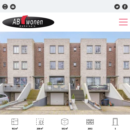
162 m²
208 m²
562 m³
2002
5