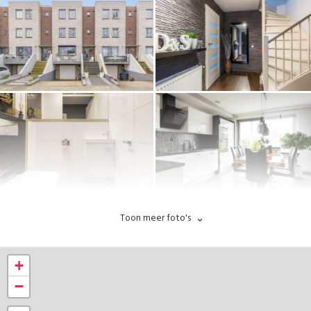
Toon meer foto's
+
−