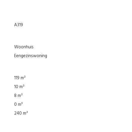
A319
woonhuis
eengezinswoning
119 m²
10 m²
8 m²
0 m³
240 m²