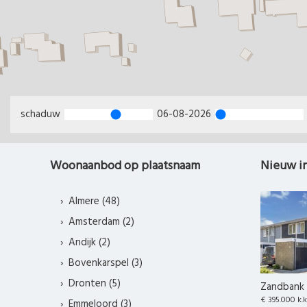
schaduw
06-08-2026
Woonaanbod op plaatsnaam
Nieuw i
Almere (48)
Amsterdam (2)
Andijk (2)
Bovenkarspel (3)
Dronten (5)
Zandbank 
€ 395.000 k.k
Emmeloord (3)