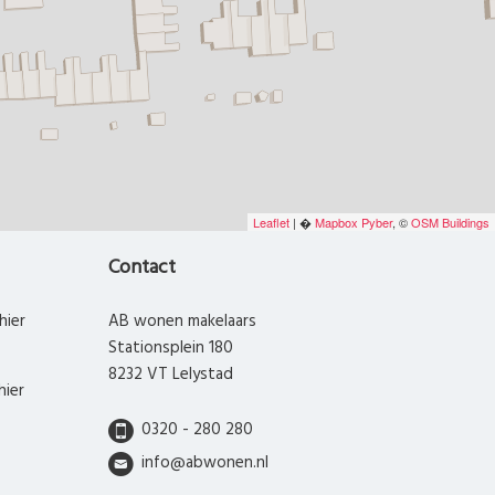
Leaflet
| �
Mapbox
Pyber
, ©
OSM Buildings
Contact
hier
AB wonen makelaars
Stationsplein 180
8232 VT Lelystad
hier
0320 - 280 280
info@abwonen.nl