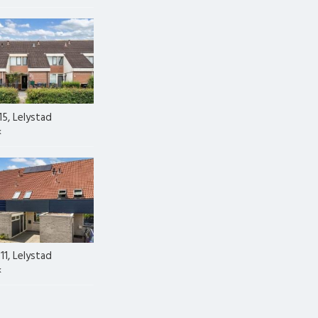
15, Lelystad
k
11, Lelystad
k