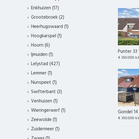
Enkhuizen (17)
Grootebroek (2)
Heerhugowaard (1)
Hoogkarspel (1)
Hoorn (6)
Punter 33 
Ijmuiden (1)
€ 350.000 k.
Lelystad (427)
Lemmer (1)
Nunspeet (1)
Swifterbant (3)
Venhuizen (1)
Wieringerwerf (1)
Gondel 14 
€ 350.000 k.
Zeewolde (1)
Zuidermeer (1)
Zwaag (1)