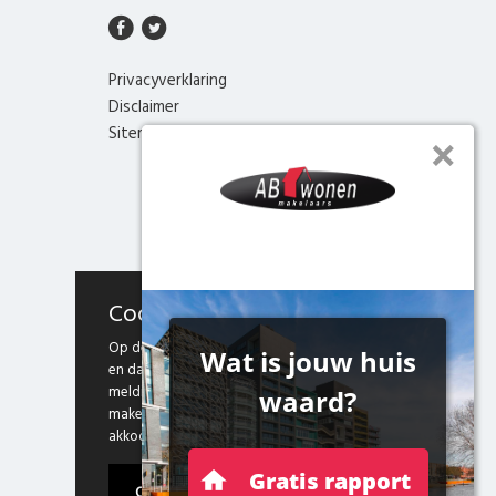
Privacyverklaring
Disclaimer
Sitemap
Cookies
Op deze website maken we gebruik van cookies
en daarmee vergelijkbare technieken. Door deze
melding te sluiten, of door gebruik te blijven
maken van onze website weten we dat je hiermee
akkoord gaat.
Ok