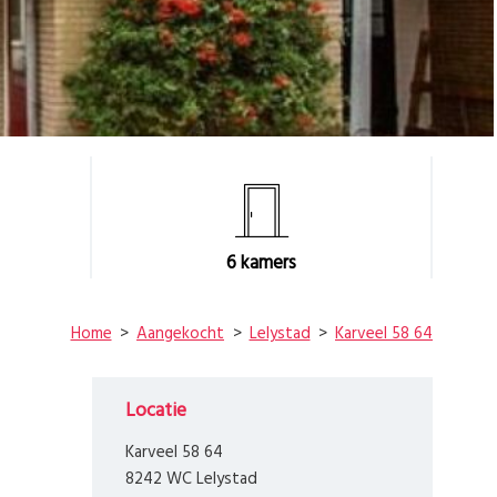
6
kamers
Home
Aangekocht
Lelystad
Karveel 58 64
Locatie
Karveel 58 64
8242 WC Lelystad