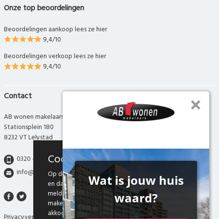
Onze top beoordelingen
Beoordelingen aankoop lees ze hier
9,4/10
Beoordelingen verkoop lees ze hier
9,4/10
Contact
AB wonen makelaars
Stationsplein 180
8232 VT Lelystad
Cookies
0320 - 280 280
info@abwonen.nl
Op deze website maken we gebruik van cookies
en daarmee vergelijkbare technieken. Door deze
melding te sluiten, of door gebruik te blijven
maken van onze website weten we dat je hiermee
akkoord gaat.
Privacyverklaring