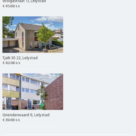
Wolgastraat 11, Lelystad
€ 415.000 k.k
Tjalk 30 22, Lelystad
€ 432.000 k.k
Grienderwaard 9, Lelystad
€ 350.000 k.k