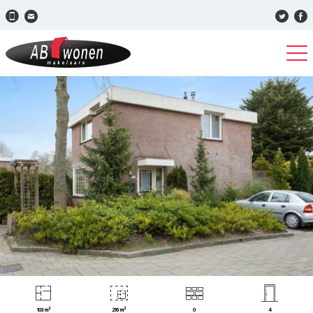
103 m²
216 m²
0
4