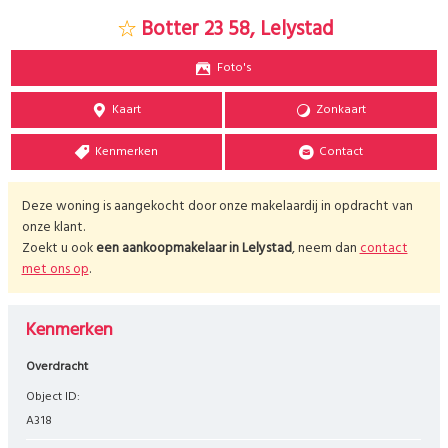
Botter 23 58, Lelystad
Foto's
Kaart
Zonkaart
Kenmerken
Contact
Deze woning is aangekocht door onze makelaardij in opdracht van
onze klant.
Zoekt u ook
een aankoopmakelaar in
Lelystad
, neem dan
contact
met ons op
.
Kenmerken
Overdracht
Object ID:
A318