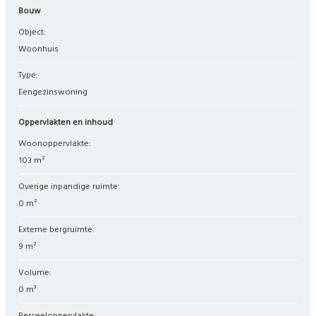
Bouw
Object:
woonhuis
Type:
eengezinswoning
Oppervlakten en inhoud
Woonoppervlakte:
103 m²
Overige inpandige ruimte:
0 m²
Externe bergruimte:
9 m²
Volume:
0 m³