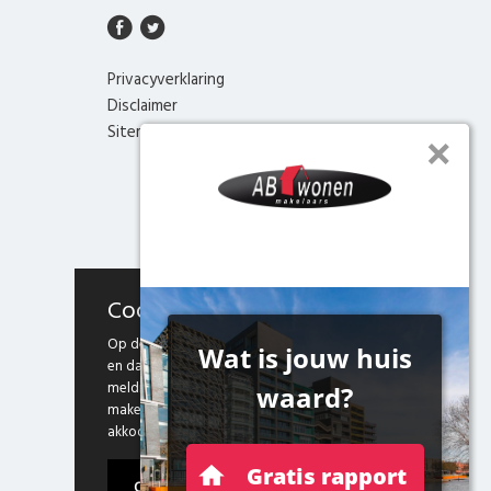
Privacyverklaring
Disclaimer
Sitemap
Cookies
Op deze website maken we gebruik van cookies
en daarmee vergelijkbare technieken. Door deze
melding te sluiten, of door gebruik te blijven
maken van onze website weten we dat je hiermee
akkoord gaat.
Ok