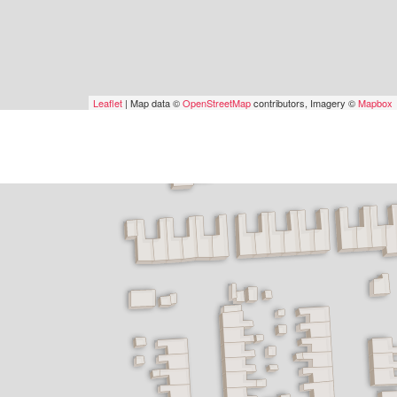
Leaflet
| Map data ©
OpenStreetMap
contributors, Imagery ©
Mapbox