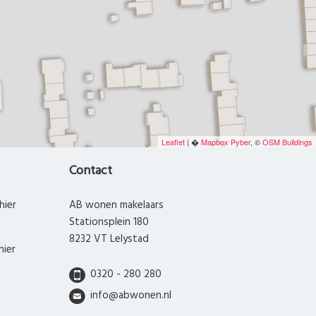
Leaflet
| �
Mapbox
Pyber
, ©
OSM Buildings
Contact
hier
AB wonen makelaars
Stationsplein 180
8232 VT Lelystad
hier
0320 - 280 280
info@abwonen.nl