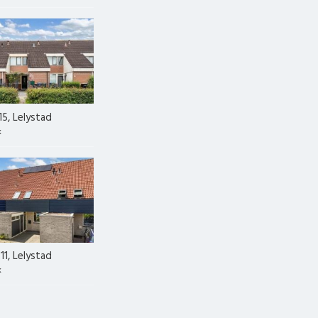
15, Lelystad
k
11, Lelystad
k