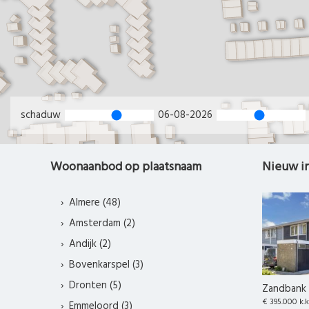
schaduw
06-08-2026
Woonaanbod op plaatsnaam
Nieuw i
Almere (48)
Amsterdam (2)
Andijk (2)
Bovenkarspel (3)
Dronten (5)
Zandbank 
€ 395.000 k.k
Emmeloord (3)