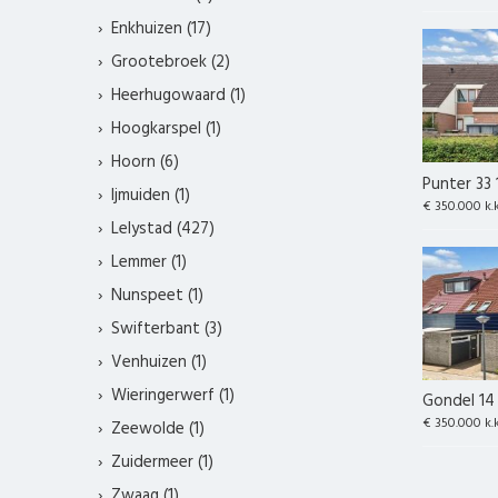
Enkhuizen (17)
Grootebroek (2)
Heerhugowaard (1)
Hoogkarspel (1)
Hoorn (6)
Punter 33 
Ijmuiden (1)
€ 350.000 k.
Lelystad (427)
Lemmer (1)
Nunspeet (1)
Swifterbant (3)
Venhuizen (1)
Wieringerwerf (1)
Gondel 14 
€ 350.000 k.
Zeewolde (1)
Zuidermeer (1)
Zwaag (1)