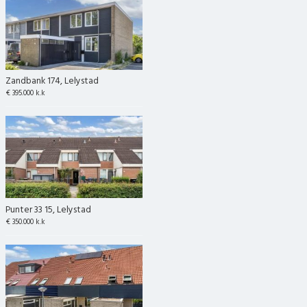
• Notaris: keuze koper, Lelystad
Disclaimer:
Deze informatie is met zorg samengesteld en wordt u vrijblijvend
aangeboden. Over de juistheid en/of volledigheid ervan kunnen wij
echter geen aansprakelijkheid aanvaarden.
Zandbank 174, Lelystad
€ 395.000 k.k
Punter 33 15, Lelystad
€ 350.000 k.k