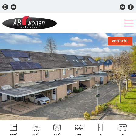
verkocht
144 m²
163 m²
512 m³
1975
5
4