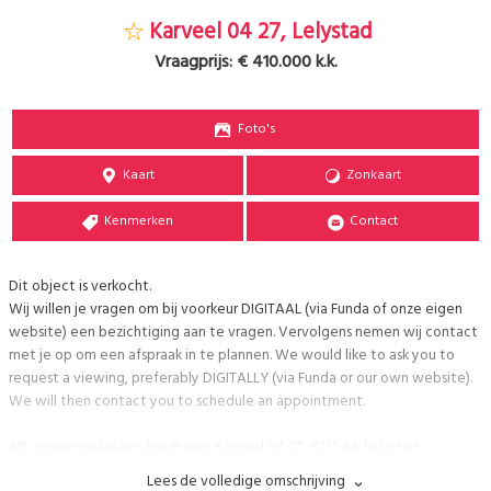
Karveel 04 27, Lelystad
Vraagprijs:
€ 410.000 k.k.
Foto's
Kaart
Zonkaart
Kenmerken
Contact
Dit object is verkocht.
Wij willen je vragen om bij voorkeur DIGITAAL (via Funda of onze eigen
website) een bezichtiging aan te vragen. Vervolgens nemen wij contact
met je op om een afspraak in te plannen. We would like to ask you to
request a viewing, preferably DIGITALLY (via Funda or our own website).
We will then contact you to schedule an appointment.
AB wonen makelaars biedt aan: Karveel 04 27, 8231 AA Lelystad
Lees de volledige omschrijving