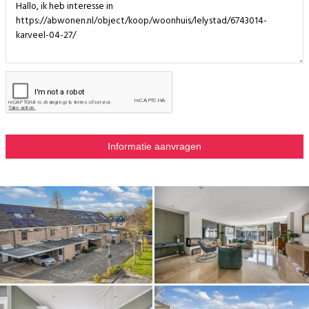
eigen te maken: een groot bed, een royale kastenwand en zelfs een plek
om te zitten of te werken, zonder dat het vol aanvoelt. De aanwezige
airconditioning zorgt daarnaast voor extra comfort, juist op warme
dagen.
Aan de voorzijde ligt de tweede slaapkamer. Iets compacter, maar goed
van formaat en daardoor breed inzetbaar. Of het nu een kinderkamer,
werkkamer of logeerkamer wordt - de ruimte laat zich makkelijk
aanpassen aan wat op dat moment nodig is.
Naast deze kamer bevindt zich de badkamer. Een ruimte die voelt als
een plek om even terug te trekken. Uitgerust met een whirlpool/ligbad,
een douchecabine, een tweede toilet en een wastafelmeubel. Alles
wat je nodig hebt is aanwezig, met net dat beetje extra comfort dat
het dagelijks gebruik aangenamer maakt.
.
Tweede verdieping
Via een vaste trap bereik je de tweede verdieping. Een volwaardige
woonlaag die direct meer biedt dan je misschien verwacht. Hier vind je
twee extra slaapkamers en een overloop, waardoor de woning in totaal
vier slaapkamers telt. Door de aanwezigheid van knieschotten heb je
veel extra bergruimte.