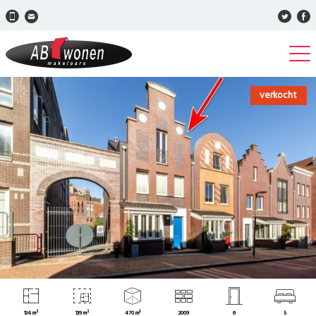
verkocht
134 m²
139 m²
470 m³
2009
6
5