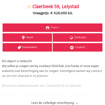
Claerbeek 59, Lelystad
Vraagprijs:
€ 428.000 k.k.
Foto's
Kaart
Zonkaart
Kenmerken
Contact
Dit object is verkocht.
Wij willen je vragen om bij voorkeur DIGITAAL (via Funda of onze eigen
website) een bezichtiging aan te vragen. Vervolgens nemen wij contact
op om een afspraak in te plannen.
AB wonen makelaars biedt aan: Claerbeek 59 te Lelystad.
Hier woon je op één van de mooiste locaties van Lelystad, het
Markermeer, Bataviastad en 't gezellige Batavia Haven met diverse
Lees de volledige omschrijving