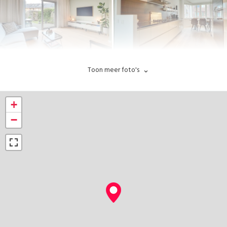
Toon meer foto's
+
−