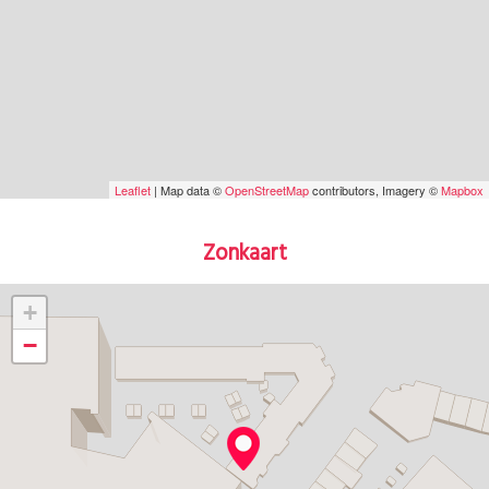
Leaflet
| Map data ©
OpenStreetMap
contributors, Imagery ©
Mapbox
Zonkaart
+
−