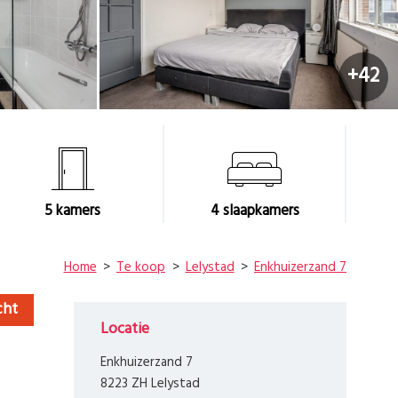
+42
5
kamers
4
slaapkamers
Home
Te koop
Lelystad
Enkhuizerzand 7
cht
Locatie
Enkhuizerzand 7
8223 ZH Lelystad