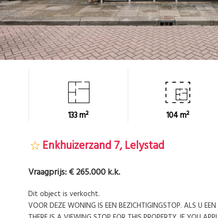
133 m²
104 m²
Enkhuizerzand 7, Lelystad
Vraagprijs:
€ 265.000 k.k.
Dit object is verkocht.
VOOR DEZE WONING IS EEN BEZICHTIGINGSTOP. ALS U EEN
THERE IS A VIEWING STOP FOR THIS PROPERTY. IF YOU APP