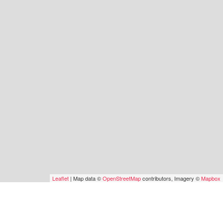
Leaflet
| Map data ©
OpenStreetMap
contributors, Imagery ©
Mapbox