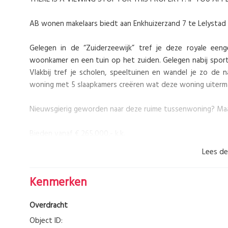
AB wonen makelaars biedt aan Enkhuizerzand 7 te Lelystad
Gelegen in de “Zuiderzeewijk” tref je deze royale een
woonkamer en een tuin op het zuiden. Gelegen nabij sport
Vlakbij tref je scholen, speeltuinen en wandel je zo de 
woning met 5 slaapkamers creëren wat deze woning uiterma
Nieuwsgierig geworden naar deze ruime tussenwoning? Maak
Bieden vanaf € 265.000,- k.k.
Lees de
Indeling:
Begane grond
Kenmerken
Via de afgesloten overkapping bereik je de entree, toile
woonkamer is voorzien van een open trap naar de eerste v
Overdracht
lekker veel, lichtinval in de woning. De open keuken i
inbouwapparatuur waaronder een gaskookplaat en afzuigka
Object ID: