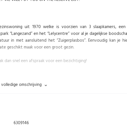
gezinswoning uit 1970 welke is voorzien van 3 slaapkamers, een
park “Langezand” en het “Lelycentre” voor al je dagelijkse boodsch
natuur in met aansluitend het “Zuigerplasbos”. Eenvoudig kan je hi
te geschikt maak voor een groot gezin.
 dan snel een afspraak voor een bezichtiging!
 volledige omschrijving
t en fonteintje en loop je zo de woonkamer in welke tuingericht 
erdieping, een fraaie witte laminaatvloer en door de vele ramen 
n zwarte kleurstelling is voorzien van een houten werkblad en d
p, combi oven-magnetron, koel-vries combinatie en een vaatwasse
6309146