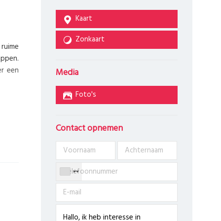
Kaart
Zonkaart
 ruime
appen.
er een
Media
Foto's
Contact opnemen
is. De
heb je
iverse
r. Via