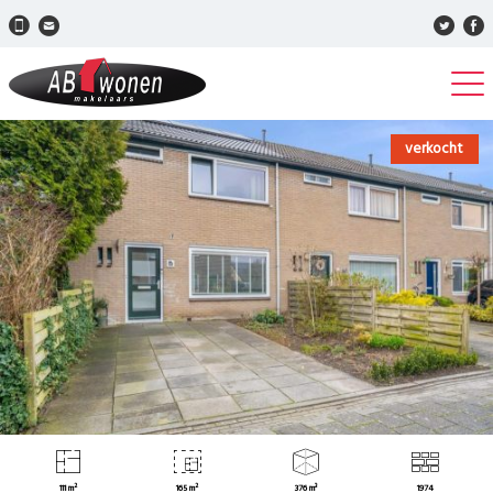
verkocht
111 m²
165 m²
376 m³
1974