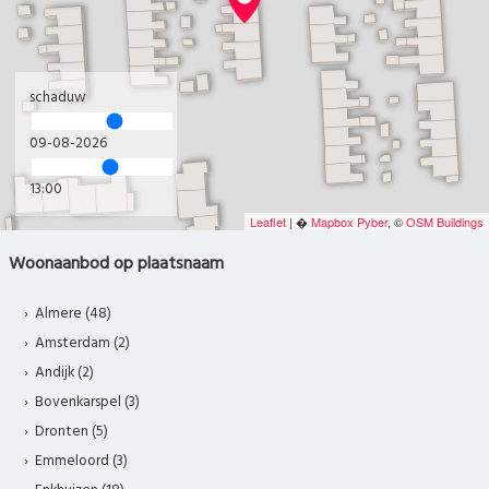
schaduw
09-08-2026
13:00
Leaflet
| �
Mapbox
Pyber
, ©
OSM Buildings
Woonaanbod op plaatsnaam
Almere (48)
Amsterdam (2)
Andijk (2)
Bovenkarspel (3)
Dronten (5)
Emmeloord (3)