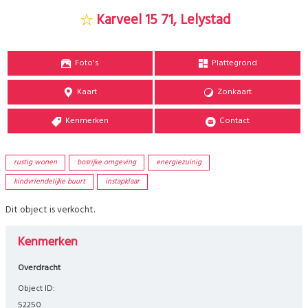
Karveel 15 71, Lelystad
Foto's
Plattegrond
Kaart
Zonkaart
Kenmerken
Contact
rustig wonen
bosrijke omgeving
energiezuinig
kindvriendelijke buurt
instapklaar
Dit object is verkocht.
Kenmerken
Overdracht
Object ID:
52250