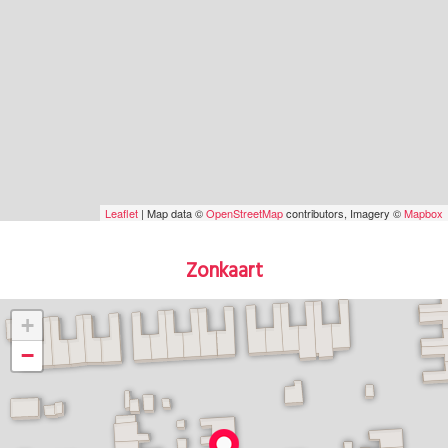
Leaflet
| Map data ©
OpenStreetMap
contributors, Imagery ©
Mapbox
Zonkaart
+
−