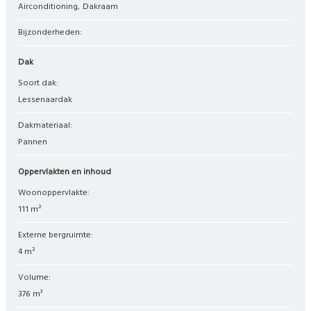
Airconditioning
Dakraam
Bijzonderheden:
Dak
Soort dak:
Lessenaardak
Dakmateriaal:
Pannen
Oppervlakten en inhoud
Woonoppervlakte:
111 m²
Externe bergruimte:
4 m²
Volume:
376 m³