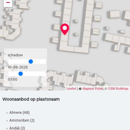
−
schaduw
10-08-2026
07:00
Leaflet
| �
Mapbox
Pyber
, ©
OSM Buildings
Woonaanbod op plaatsnaam
Almere (48)
Amsterdam (2)
Andijk (2)