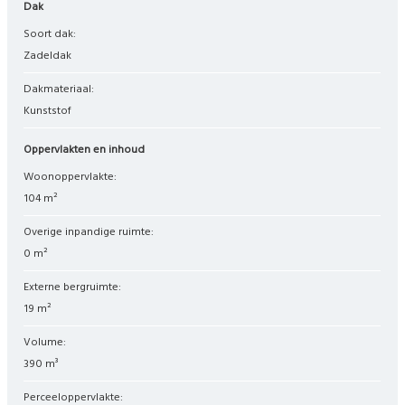
Dak
Soort dak:
Zadeldak
Dakmateriaal:
Kunststof
Oppervlakten en inhoud
Woonoppervlakte:
104 m²
Overige inpandige ruimte:
0 m²
Externe bergruimte:
19 m²
Volume:
390 m³
Perceeloppervlakte: