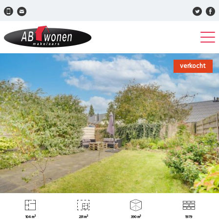
verkocht
104 m²
231 m²
390 m³
1979