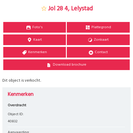
Jol 28 4, Lelystad
Foto's
Plattegrond
Kaart
Zonkaart
Kenmerken
Contact
Download brochure
Dit object is verkocht.
Kenmerken
Overdracht
Object ID:
40832
Aanvaarding: