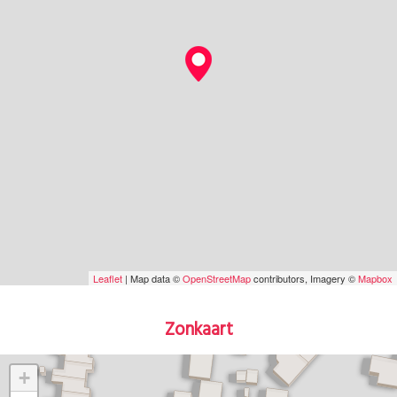
Leaflet
| Map data ©
OpenStreetMap
contributors, Imagery ©
Mapbox
Zonkaart
+