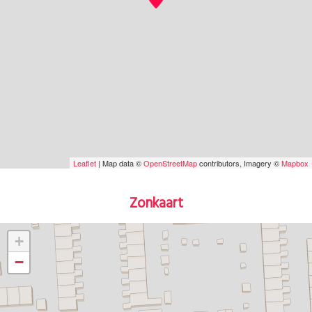
Leaflet
| Map data ©
OpenStreetMap
contributors, Imagery ©
Mapbox
Zonkaart
+
−