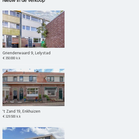
Nieuw in de verkoop
Grienderwaard 9, Lelystad
€ 350.000 k.k
't Zand 19, Enkhuizen
€ 329.500 k.k