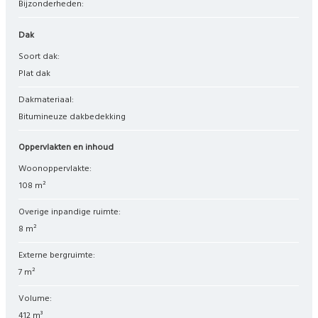
Bijzonderheden:
Dak
Soort dak:
Plat dak
Dakmateriaal:
Bitumineuze dakbedekking
Oppervlakten en inhoud
Woonoppervlakte:
108 m²
Overige inpandige ruimte:
8 m²
Externe bergruimte:
7 m²
Volume:
412 m³