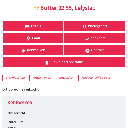
Botter 22 55, Lelystad
Foto's
Plattegrond
Kaart
Zonkaart
Kenmerken
Contact
Download brochure
energiezuinig
rustig wonen
instapklaar
kindvriendelijke buurt
Dit object is verkocht.
Kenmerken
Overdracht
Object ID: