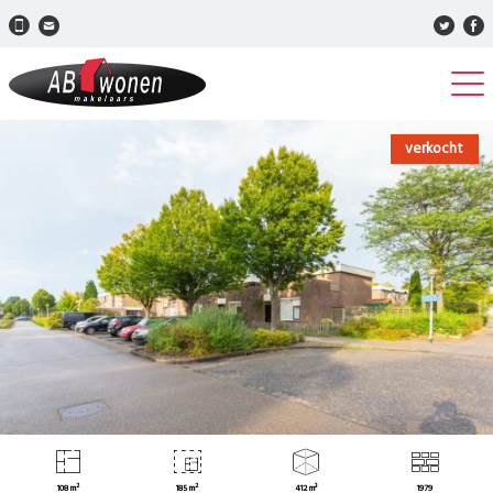
verkocht
108 m²
185 m²
412 m³
1979