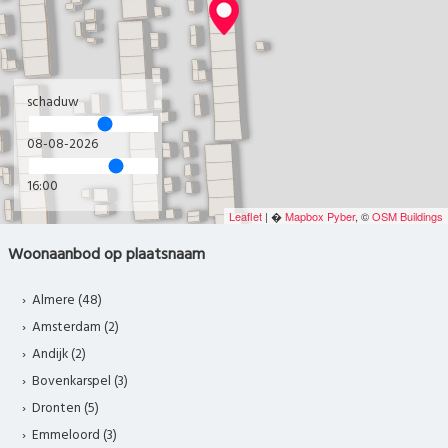
schaduw
08-08-2026
16:00
Leaflet
| �
Mapbox
Pyber
, ©
OSM Buildings
Woonaanbod op plaatsnaam
Almere (48)
Amsterdam (2)
Andijk (2)
Bovenkarspel (3)
Dronten (5)
Emmeloord (3)