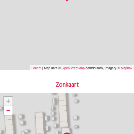
Leaflet
| Map data ©
OpenStreetMap
contributors, Imagery ©
Mapbox
Zonkaart
+
−