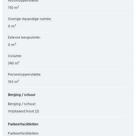
Woonoppervlakte:
110 m²
Overige inpandige ruimte:
0 m²
Externe bergruimte:
0 m²
Volume:
340 m³
Perceeloppervlakte:
163 m²
Berging / schuur
Berging / schuur:
Vrijstaand hout
(2)
Parkeerfaciliteiten
Parkeerfaciliteiten: