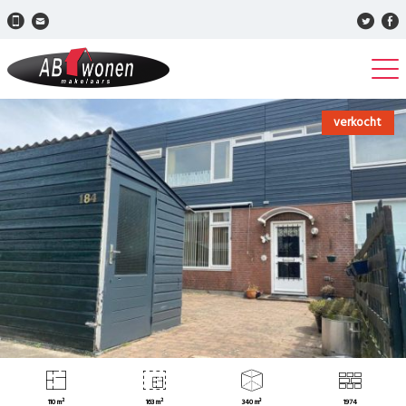
verkocht
110 m²
163 m²
340 m³
1974