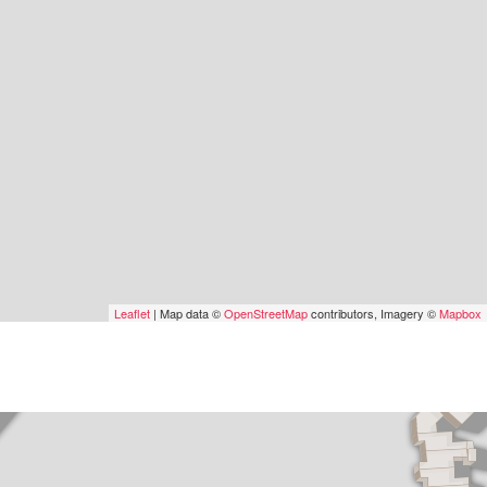
Leaflet
| Map data ©
OpenStreetMap
contributors, Imagery ©
Mapbox