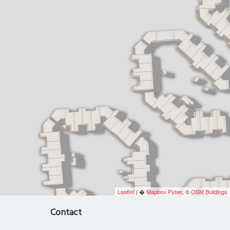
Leaflet
| �
Mapbox
Pyber
, ©
OSM Buildings
Contact