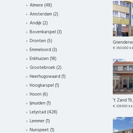
Almere (48)
Amsterdam (2)
Andijk (2)
Bovenkarspel (3)
Dronten (5)
Grienderwa
€ 350.000 k.
Emmeloord (3)
Enkhuizen (18)
Grootebroek (2)
Heerhugowaard (1)
Hoogkarspel (1)
Hoorn (6)
't Zand 19
Ijmuiden (1)
€ 329.500 k.k
Lelystad (428)
Lemmer (1)
Nunspeet (1)