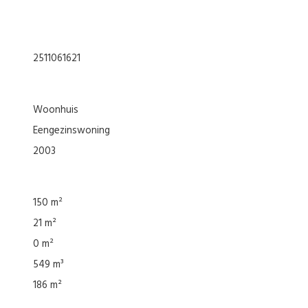
2511061621
woonhuis
eengezinswoning
2003
150 m²
21 m²
0 m²
549 m³
186 m²