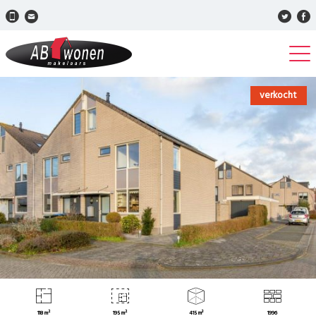
verkocht
118 m²
195 m²
415 m³
1996