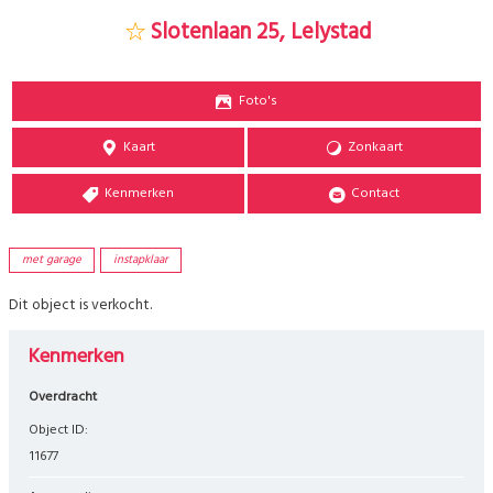
Slotenlaan 25, Lelystad
Foto's
Kaart
Zonkaart
Kenmerken
Contact
met garage
instapklaar
Dit object is verkocht.
Kenmerken
Overdracht
Object ID:
11677