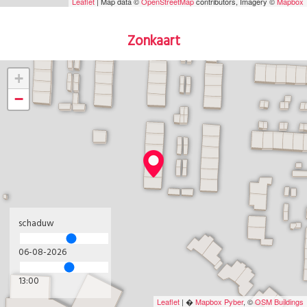
Leaflet
| Map data ©
OpenStreetMap
contributors, Imagery ©
Mapbox
Zonkaart
+
−
schaduw
06-08-2026
13:00
Leaflet
| �
Mapbox
Pyber
, ©
OSM Buildings