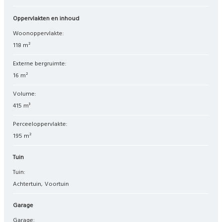
Oppervlakten en inhoud
Woonoppervlakte:
118 m²
Externe bergruimte:
16 m²
Volume:
415 m³
Perceeloppervlakte:
195 m²
Tuin
Tuin:
Achtertuin
Voortuin
Garage
Garage: