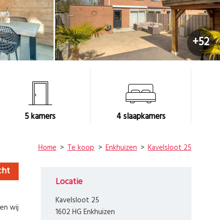
+52
5
kamers
4
slaapkamers
Home
Te koop
Enkhuizen
Kavelsloot 25
cht
Locatie
Kavelsloot 25
en wij
1602 HG Enkhuizen