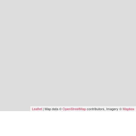
Leaflet
| Map data ©
OpenStreetMap
contributors, Imagery ©
Mapbox