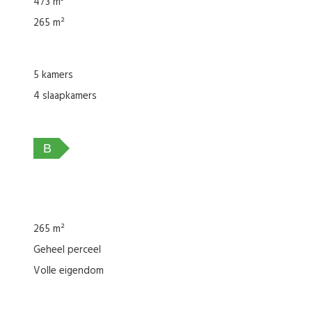
473 m³
265 m²
ht
r
5 kamers
4 slaapkamers
reeds geplaatste heipalen
B
rdt u vrijblijvend aangeboden. Over de juistheid en/of volledigheid
265 m²
Geheel perceel
Volle eigendom