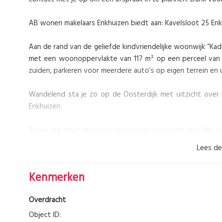
AB wonen makelaars Enkhuizen biedt aan: Kavelsloot 25 En
Aan de rand van de geliefde kindvriendelijke woonwijk “Ka
met een woonoppervlakte van 117 m² op een perceel van 2
zuiden, parkeren voor meerdere auto’s op eigen terrein en 
Wandelend sta je zo op de Oosterdijk met uitzicht over h
Enkhuizen.
Benieuwd geworden naar deze leuke woning op gewilde locat
Lees de
Indeling:
Begane grond:
Kenmerken
Hal met zwevend toilet en fonteintje in moderne kleurst
woonkamer. De straatgerichte woonkamer heeft vrij uitz
Overdracht
inbouwapparatuur waaronder kookplaat met afzuigkap, oven 
De verdieping is voorzien van een nette wandafwerking en f
Object ID: