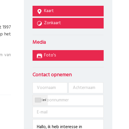
Kaart
Zonkaart
t 1997
op het
Media
um van
Foto's
Contact opnemen
aar de
iverse
in in.