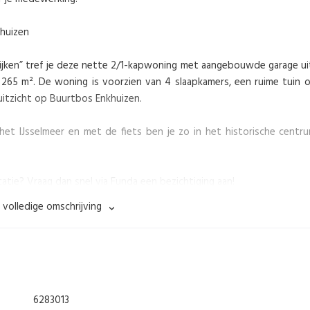
khuizen
dijken” tref je deze nette 2/1-kapwoning met aangebouwde garage ui
65 m². De woning is voorzien van 4 slaapkamers, een ruime tuin 
uitzicht op Buurtbos Enkhuizen.
et IJsselmeer en met de fiets ben je zo in het historische centr
ie? Vraag dan snel via Funda een bezichtiging aan!
 volledige omschrijving
elling, meterkast, trapopgang naar de eerste etage en doorgang n
icht op het Buurtbos Enkhuizen. De hoekkeuken is voorzien van d
en vaatwasser. Via de schuifpui aan de achterzijde loop je zo de tu
raaie houten eiken vloer.
6283013