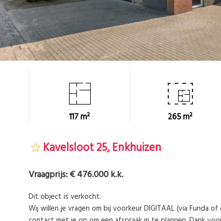
117 m²
265 m²
Kavelsloot 25, Enkhuizen
Vraagprijs:
€ 476.000 k.k.
Dit object is verkocht.
Wij willen je vragen om bij voorkeur DIGITAAL (via Funda o
contact met je op om een afspraak in te plannen. Dank voo