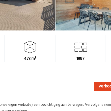
473 m³
1997
verko
f onze eigen website) een bezichtiging aan te vragen. Vervolgens nem
r je medewerking.