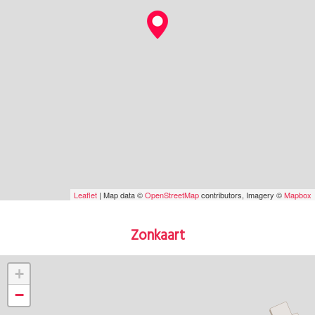
Leaflet
| Map data ©
OpenStreetMap
contributors, Imagery ©
Mapbox
Zonkaart
+
−