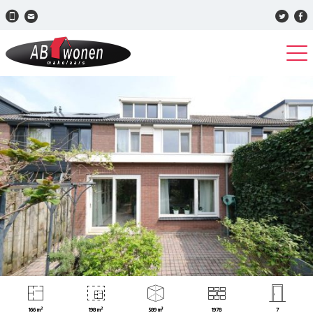
166 m²
198 m²
589 m³
1978
7