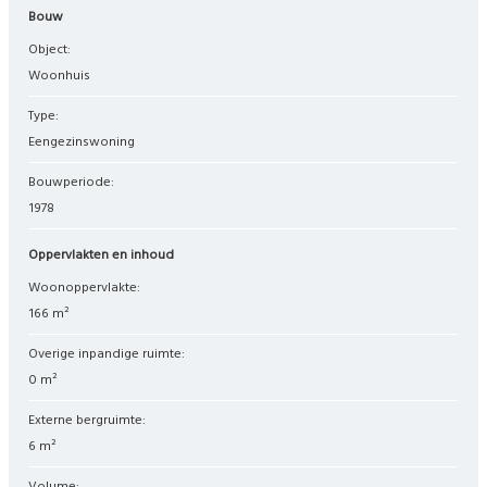
Bouw
Object:
woonhuis
Type:
eengezinswoning
Bouwperiode:
1978
Oppervlakten en inhoud
Woonoppervlakte:
166 m²
Overige inpandige ruimte:
0 m²
Externe bergruimte:
6 m²