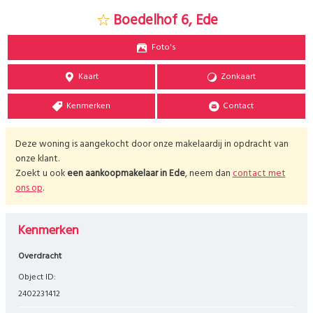
Boedelhof 6, Ede
Foto's
Kaart
Zonkaart
Kenmerken
Contact
Deze woning is aangekocht door onze makelaardij in opdracht van
onze klant.
Zoekt u ook
een aankoopmakelaar in
Ede
, neem dan
contact met
ons op
.
Kenmerken
Overdracht
Object ID:
2402231412