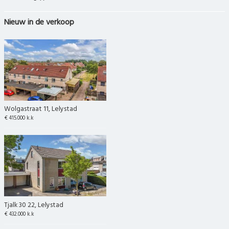
Nieuw in de verkoop
Wolgastraat 11, Lelystad
€ 415.000 k.k
Tjalk 30 22, Lelystad
€ 432.000 k.k