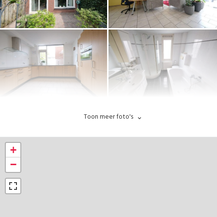
Toon meer foto's
+
−