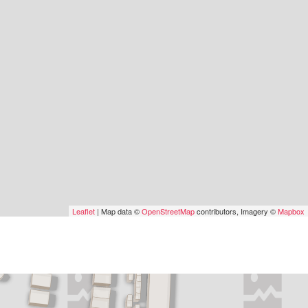
Leaflet
| Map data ©
OpenStreetMap
contributors, Imagery ©
Mapbox