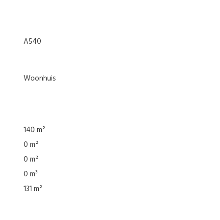
A540
woonhuis
140 m²
0 m²
0 m²
0 m³
131 m²