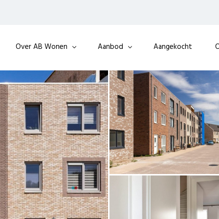
Over AB Wonen
Aanbod
Aangekocht
O