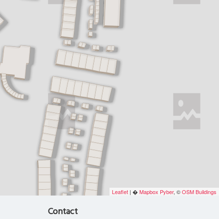
Leaflet
| �
Mapbox
Pyber
, ©
OSM Buildings
Contact