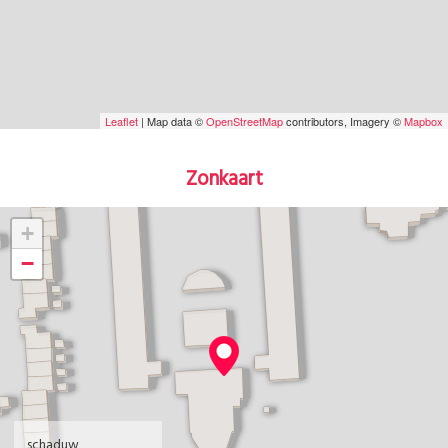
Leaflet
| Map data ©
OpenStreetMap
contributors, Imagery ©
Mapbox
Zonkaart
+
−
schaduw