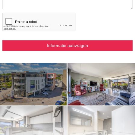
Tot slot
Agorabaan 39 is zo’n appartement waar je pas tijdens een bezichtiging
merkt hoe prettig alles eigenlijk samenkomt. De ruimte, het uitzicht, de
rust boven de stad en het comfort van een woning waar al veel aan
gedaan is.
Geen appartement waar je eerst doorheen moet kijken om de
mogelijkheden te zien. Die zijn er al. Een plek waar je thuiskomt, de
schuifpui openzet en eigenlijk direct begrijpt waarom de huidige
bewoners hier met zoveel plezier wonen.
Ben je benieuwd hoe het voelt om hier boven de stad te wonen, met
rust, uitzicht en alles dichtbij? Dan laten we Agorabaan 39 graag aan je
zien tijdens een bezichtiging. Vraag eenvoudig een afspraak aan via
Funda of onze eigen website — we nemen daarna contact met je op om
een moment in te plannen.
Bijzonderheden:
- Woonoppervlakte circa 101 m²
- Inhoud circa 305 m³
- Bouwjaar 1997
- Balkon op het zuiden met vrij uitzicht
- Ruim 4-kamerappartement op de bovenste verdieping