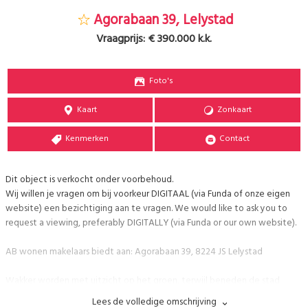
Agorabaan 39, Lelystad
Vraagprijs:
€ 390.000 k.k.
Foto's
Kaart
Zonkaart
Kenmerken
Contact
Dit object is verkocht onder voorbehoud.
Wij willen je vragen om bij voorkeur DIGITAAL (via Funda of onze eigen
website) een bezichtiging aan te vragen. We would like to ask you to
request a viewing, preferably DIGITALLY (via Funda or our own website).
AB wonen makelaars biedt aan: Agorabaan 39, 8224 JS Lelystad
Wakker worden met uitzicht op het groen, terwijl beneden de stad
langzaam op gang komt. De schuifpui open, een kop koffie in de
Lees de volledige omschrijving