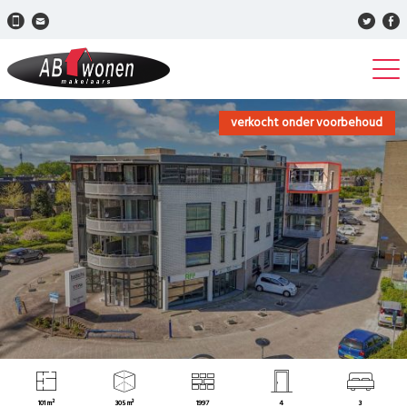
verkocht onder voorbehoud
101 m²
305 m³
1997
4
3