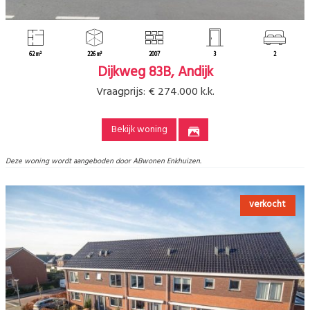
62 m²
226 m³
2007
3
2
Dijkweg 83B, Andijk
Vraagprijs:
€ 274.000 k.k.
Bekijk woning
Deze woning wordt aangeboden door ABwonen Enkhuizen.
verkocht