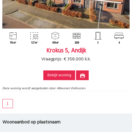
116 m²
127 m²
418 m³
2018
5
4
Krokus 5, Andijk
Vraagprijs:
€ 358.000 k.k.
Bekijk woning
Deze woning wordt aangeboden door ABwonen Enkhuizen.
1
Woonaanbod op plaatsnaam